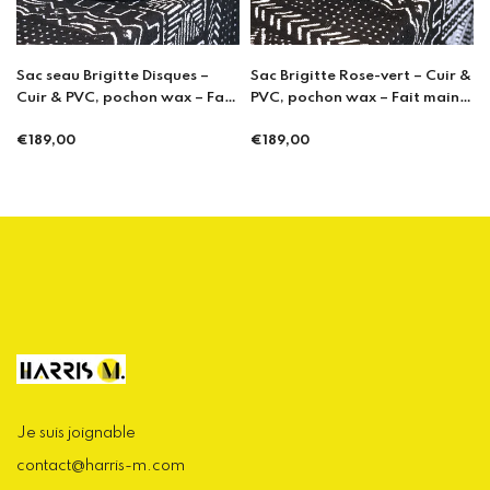
Sac Brigitte Rose-vert – Cuir &
Cache Pot - Ecailles Bleu
t
PVC, pochon wax – Fait main à
Porto
€21,00
Prix
€189,00
Prix
régulier
régulier
Je suis joignable
contact@harris-m.com