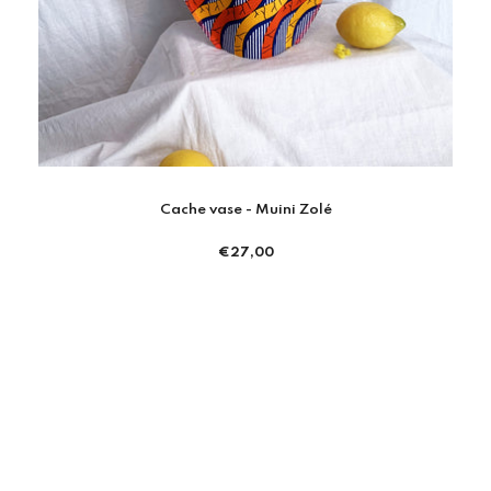
Cache vase - Muini Zolé
Prix
€27,00
régulier