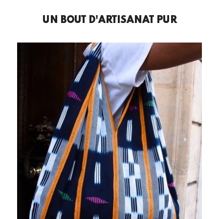
UN BOUT D'ARTISANAT PUR
Top Melhfa Touareg Bleu
Prix
€89,00
régulier