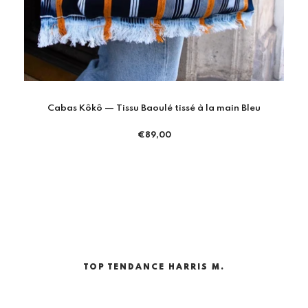
BOB WAX & JEAN – L’ACCESSOIRE AFRO-STREETWEAR
INCONTOURNABLE -Fufu
Prix
€49,00
régulier
Cabas Kôkô — Tissu Baoulé tissé à la main Bleu
Prix
€89,00
régulier
TOP TENDANCE HARRIS M.