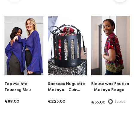
Top Melhfa
Sac seau Huguette
Blouse wax Foutika
Touareg Bleu
Makaya – Cuir
- Makaya Rouge
ajouré & wax –
€89,00
Édition limitée –
€225,00
Épuisé
€55,00
Prix
Prix
Prix
Porto
régulier
régulier
régulier