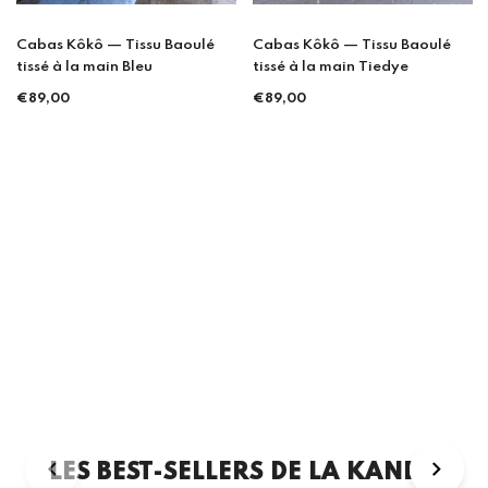
Cabas Kôkô — Tissu Baoulé
Cabas Kôkô — Tissu Baoulé
tissé à la main Bleu
tissé à la main Tiedye
Prix
Prix
€89,00
€89,00
régulier
régulier
LES BEST-SELLERS DE LA KANDA