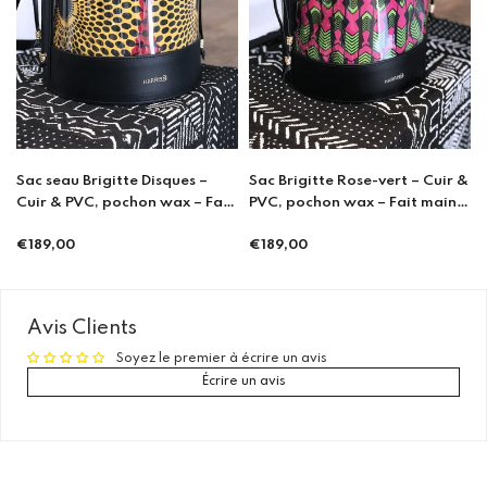
c seau Brigitte Disques –
Sac Brigitte Rose-vert – Cuir &
Cache
ir & PVC, pochon wax – Fait
PVC, pochon wax – Fait main à
in à Porto
Porto
€21,
Prix
89,00
€189,00
ix
Prix
régul
gulier
régulier
Avis Clients
Soyez le premier à écrire un avis
Écrire un avis