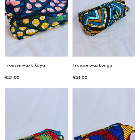
Trousse wax Likaya
Trousse wax Longa
Prix
Prix
€21,00
€21,00
régulier
régulier