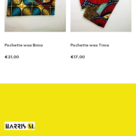
Pochette wax Tima
Pochette wax Bima
Prix
Prix
€17,00
€21,00
régulier
régulier