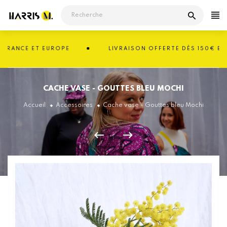
Passer
au
contenu
RANCE ET EUROPE
LIVRAISON OFFERTE DÈS 150€ EN FR
CACHE VASE - GOUTTES BLEU MOCHI
Accueil
Accessoires
Cache vase - Gouttes bleu Mochi