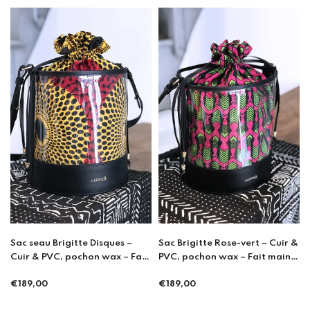
c seau Brigitte Disques –
Sac Brigitte Rose-vert – Cuir &
Cache
ir & PVC, pochon wax – Fait
PVC, pochon wax – Fait main à
in à Porto
Porto
€21,
Prix
89,00
€189,00
ix
Prix
régul
gulier
régulier