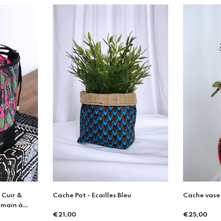
u
Cache vase - Orange Mochi
Cache vase
€25,00
€27,00
Prix
Prix