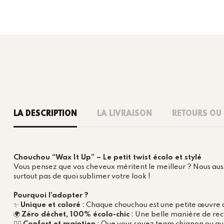
LA DESCRIPTION
LA LIVRAISON
RETOURS OU
Chouchou “Wax It Up” – Le petit twist écolo et stylé
Vous pensez que vos cheveux méritent le meilleur ? Nous auss
surtout pas de quoi sublimer votre look !
Pourquoi l’adopter ?
✨
Unique et coloré
: Chaque chouchou est une petite œuvre d
🌍
Zéro déchet, 100% écolo-chic
: Une belle manière de recy