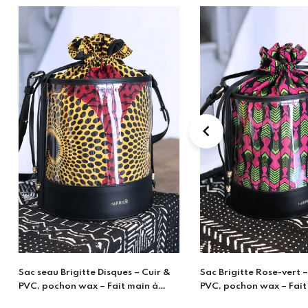
Sac Brigitte Rose-vert – Cuir &
Cache Pot - Ecailles Ble
PVC, pochon wax – Fait main à
Porto
€21,00
Prix