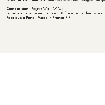
💁‍♀️
Confort et maintien
: Que vous soyez team chignon ou que
Composition :
Pagnes Wax 100% coton.
Entretien :
Lavable en machine à 30° avec les couleurs - repa
Fabriqué à Paris - Made in France 🇫🇷