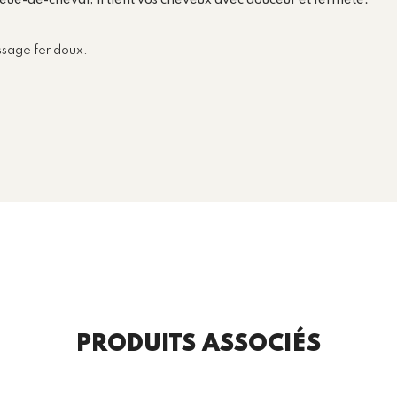
ue-de-cheval, il tient vos cheveux avec douceur et fermeté.
ssage fer doux.
PRODUITS ASSOCIÉS