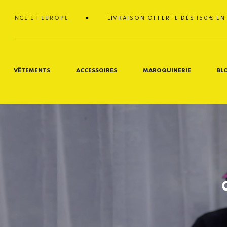
Passer
au
 ET EUROPE
LIVRAISON OFFERTE DÈS 150€ EN FRANCE
contenu
VÊTEMENTS
ACCESSOIRES
MAROQUINERIE
BL