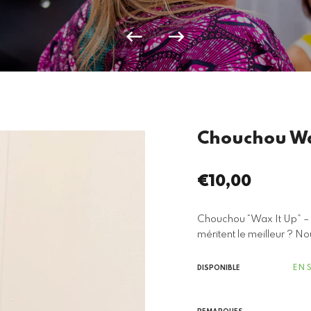
Chouchou Wa
€10,00
Prix
régulier
Chouchou “Wax It Up” – L
méritent le meilleur ? N
EN 
DISPONIBLE