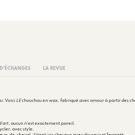
 D'ÉCHANGES
LA REVUE
i. Voici
LE
chouchou en wax, fabriqué avec amour à partir des chut
’art, aucun n’est exactement pareil.
cler, avec style.