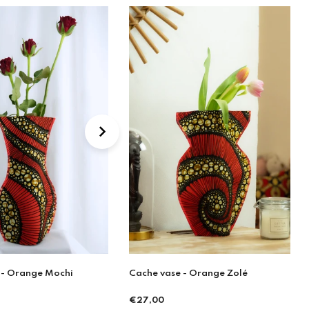
 - Orange Zolé
Snood wax Jaune
€54,90
Prix