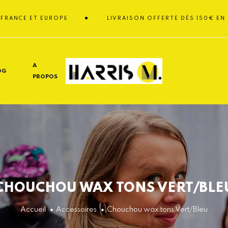
 ET EUROPE
LIVRAISON OFFERTE DÈS 150€ EN FRANCE 
A
OG
PROPOS
CHOUCHOU WAX TONS VERT/BLE
Accueil
Accessoires
Chouchou wax tons Vert/Bleu