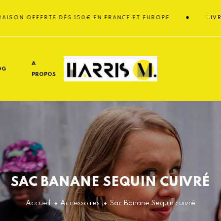
FFERTE DÈS 150€ EN FRANCE ET EUROPE
LIVRAISON O
A
OG
PROPOS
SAC BANANE SEQUIN CUIVRÉ
Accueil
Accessoires
Sac Banane Sequin cuivré