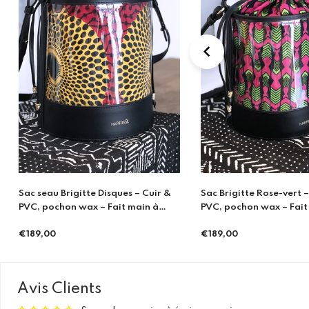
Sac Brigitte Rose-vert – Cuir &
Cache Pot - Ecailles Ble
PVC, pochon wax – Fait main à
Porto
€21,00
Prix
€189,00
Prix
régulier
régulier
Avis Clients