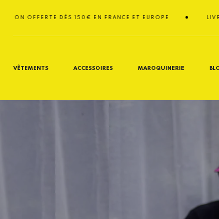
Passer
au
FFERTE DÈS 150€ EN FRANCE ET EUROPE
LIVRAISON O
contenu
VÊTEMENTS
ACCESSOIRES
MAROQUINERIE
BL