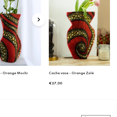
 - Orange Zolé
Snood wax Jaune
€54,90
Prix
régulier