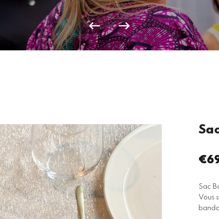
Sac
€6
Pri
rég
Sac Ba
Vous s
bandou