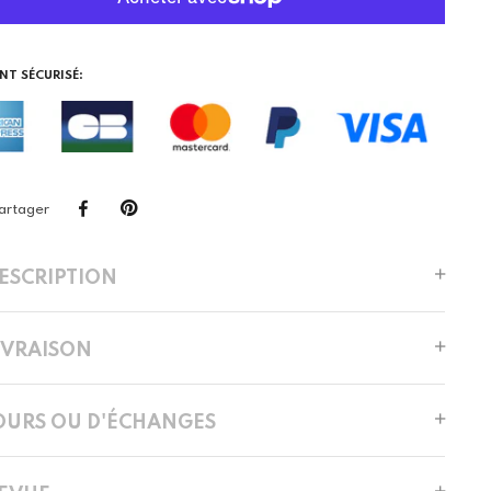
NT SÉCURISÉ:
artager
DESCRIPTION
LIVRAISON
OURS OU D'ÉCHANGES