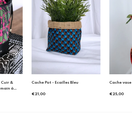
u
Cache vase - Orange Mochi
Cache vase
€25,00
€27,00
Prix
Prix
régulier
régulier