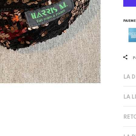
PAIEME
P
LA 
LA 
RET