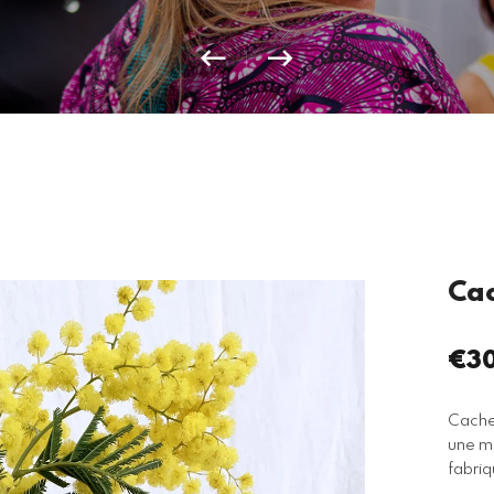
Cac
€30
Pri
rég
Cache
une ma
fabriq