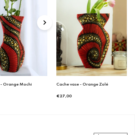
 - Orange Zolé
Snood wax Jaune
€54,90
Prix
régulier