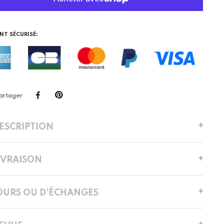
NT SÉCURISÉ:
artager
DESCRIPTION
LIVRAISON
OURS OU D'ÉCHANGES