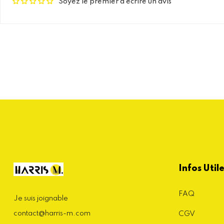
Soyez le premier à écrire un avis
Infos Util
FAQ
Je suis joignable
contact@harris-m.com
CGV