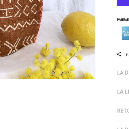
PAIEME
P
LA 
LA 
RET