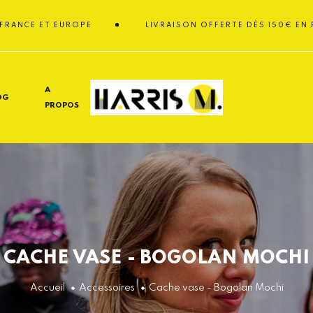
ET EUROPE
LIVRAISON OFFERTE DÈS 150€ EN FRANCE 
A
OG
PROPOS
CACHE VASE - BOGOLAN MOCHI
Accueil
Accessoires
Cache vase - Bogolan Mochi