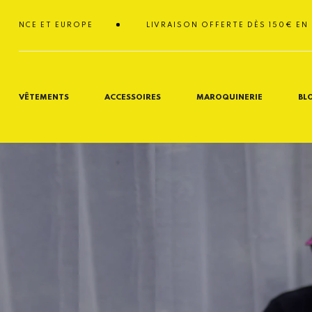
Passer
au
ET EUROPE
LIVRAISON OFFERTE DÈS 150€ EN FRANCE 
contenu
VÊTEMENTS
ACCESSOIRES
MAROQUINERIE
BL