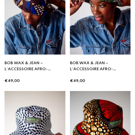
BOB WAX & JEAN –
BOB WAX & JEAN –
L’ACCESSOIRE AFRO-
L’ACCESSOIRE AFRO-
STREETWEAR
STREETWEAR
Prix
Prix
INCONTOURNABLE - Fimbu
€49,00
INCONTOURNABLE -Fufu
€49,00
régulier
régulier