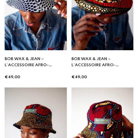
BOB WAX & JEAN –
BOB WAX & JEAN –
L’ACCESSOIRE AFRO-
L’ACCESSOIRE AFRO-
STREETWEAR
STREETWEAR
Prix
Prix
INCONTOURNABLE - Lingala
€49,00
INCONTOURNABLE - Moko
€49,00
régulier
régulier