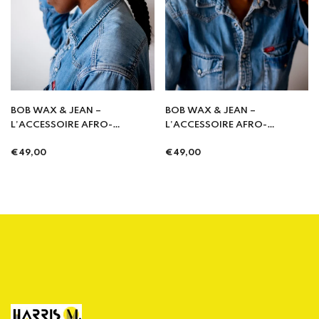
BOB WAX & JEAN –
BOB WAX & JEAN –
L’ACCESSOIRE AFRO-
L’ACCESSOIRE AFRO-
STREETWEAR
STREETWEAR
Prix
Prix
INCONTOURNABLE -Kitendi
€49,00
INCONTOURNABLE -Matonge
€49,00
régulier
régulier