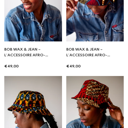
BOB WAX & JEAN –
BOB WAX & JEAN –
L’ACCESSOIRE AFRO-
L’ACCESSOIRE AFRO-
STREETWEAR
STREETWEAR
Prix
Prix
INCONTOURNABLE - Rumba
€49,00
INCONTOURNABLE - Bolingo
€49,00
régulier
régulier