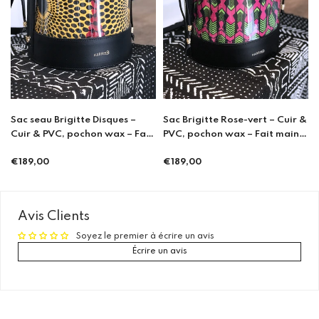
Sac seau Brigitte Disques –
Sac Brigitte Rose-vert – Cuir &
Ca
Cuir & PVC, pochon wax – Fait
PVC, pochon wax – Fait main à
main à Porto
Porto
€2
Pr
€189,00
€189,00
Prix
Prix
ré
régulier
régulier
Avis Clients
Soyez le premier à écrire un avis
Écrire un avis