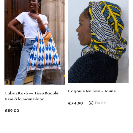
Cagoule Na Biso - Jaune
Cagoule Na Biso - Rose
Épuisé
€74,90
€74,90
Prix
Prix
régulier
régulier