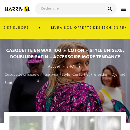
Passer
au
contenu
ET EUROPE
LIVRAISON OFFERTE DÈS 150€ EN FRANCE 
CASQUETTE EN WAX 100 % COTON – STYLE UNISEXE,
DOUBLURE SATIN – ACCESSOIRE MODE TENDANCE
Accueil
SHOP
Casquette unisexe en tissu wax – Style, Confort et Protection - Djembé
Beat