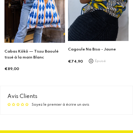
Cagoule Na Biso - Jaune
Cabas Kôkô — Tissu Baoulé
tissé à la main Blanc
Épuisé
€74,90
Prix
€89,00
régulier
Prix
régulier
Avis Clients
Soyez le premier à écrire un avis