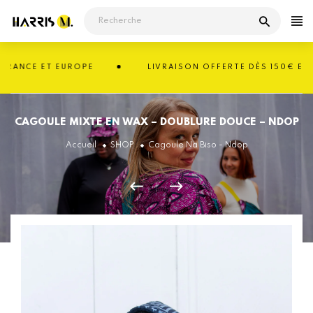
Passer
au
contenu
ANCE ET EUROPE
LIVRAISON OFFERTE DÈS 150€ EN FR
CAGOULE MIXTE EN WAX – DOUBLURE DOUCE – NDOP
Accueil
SHOP
Cagoule Na Biso - Ndop