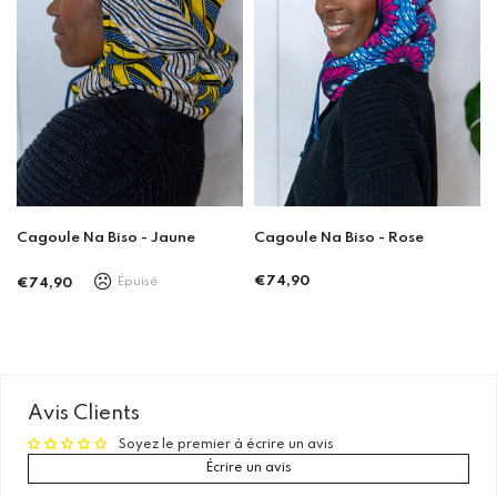
Biso - Jaune
Cagoule Na Biso - Rose
Cagoule Na Bi
Épuisé
€74,90
€74,90
Prix
Prix
régulier
régulier
Avis Clients
Soyez le premier à écrire un avis
Écrire un avis