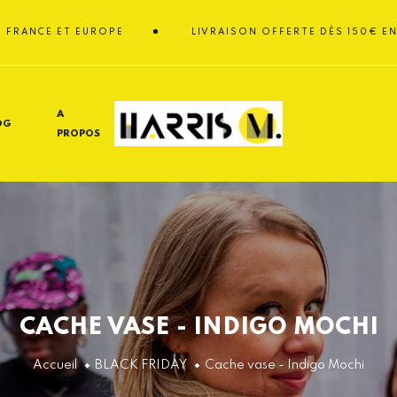
E ET EUROPE
LIVRAISON OFFERTE DÈS 150€ EN FRANC
A
OG
PROPOS
CACHE VASE - INDIGO MOCHI
Accueil
BLACK FRIDAY
Cache vase - Indigo Mochi