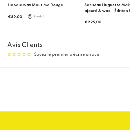
Cagoule Na Biso - Rose
Sac seau Huguette Makaya – Cuir
ajouré & wax – Édition limitée –
€74,90
Porto
Prix
€225,00
régulier
Prix
régulier
Avis Clients
Soyez le premier à écrire un avis