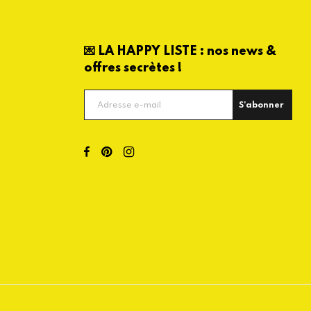
💌 LA HAPPY LISTE : nos news &
offres secrètes !
S'abonner