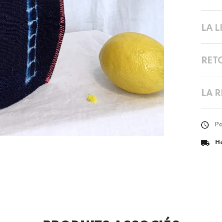
LA 
RET
LA 
Pa
H