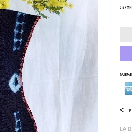
DISPON
PAIEME
P
LA 