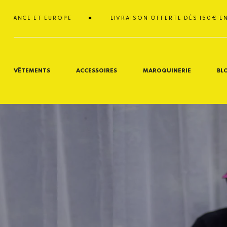
Passer
au
E ET EUROPE
LIVRAISON OFFERTE DÈS 150€ EN FRANC
contenu
VÊTEMENTS
ACCESSOIRES
MAROQUINERIE
BL