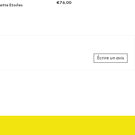
BOB WAX & JEAN – L’ACCESSOIRE
AFRO-STREETWEAR
INCONTOURNABLE - Bolingo
€49,00
Prix
régulier
Écrire un avis