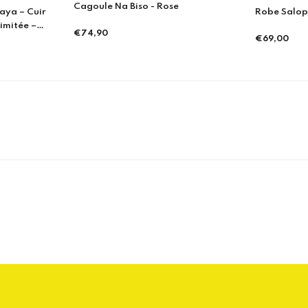
€76,00
Robe Salopette Etoiles
Prix
régulier
€69,00
Prix
régulier