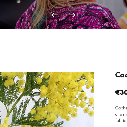
Cac
€30
Pri
rég
Cache 
une ma
fabriq