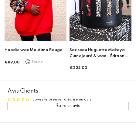
Sac seau Huguette Makaya –
Hoodie wax Moutima Rouge
Cuir ajouré & wax – Édition
limitée – Porto
Épuisé
€89,00
Prix
€225,00
Prix
régulier
régulier
Avis Clients
Soyez le premier à écrire un avis
Écrire un avis