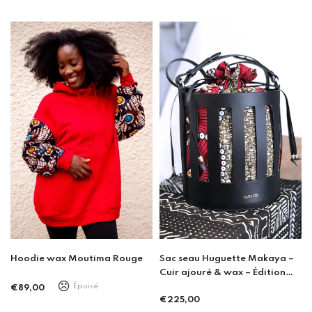
Sac seau Huguette Makaya –
Hoodie wax Moutima Rouge
Cuir ajouré & wax – Édition
limitée – Porto
Épuisé
€89,00
Prix
€225,00
Prix
régulier