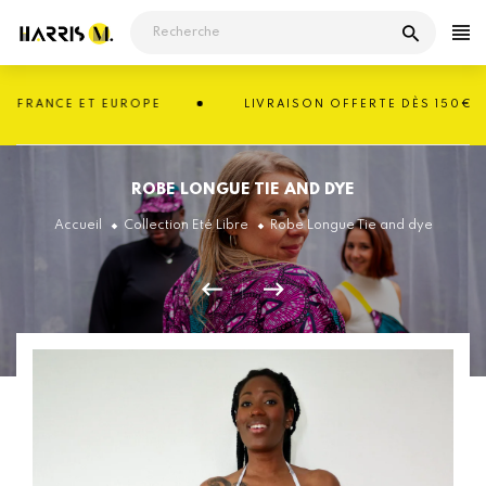
Passer
au
contenu
FRANCE ET EUROPE
LIVRAISON OFFERTE DÈS 150€ EN 
ROBE LONGUE TIE AND DYE
Accueil
Collection Eté Libre
Robe Longue Tie and dye