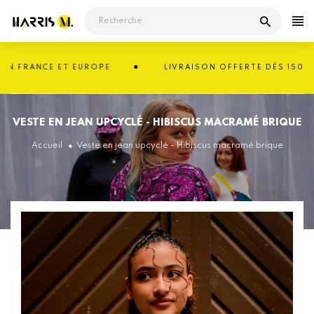
Passer
au
contenu
 FRANCE ET EUROPE
LIVRAISON OFFERTE DÈS 150€ EN
VESTE EN JEAN UPCYCLÉ - HIBISCUS MACRAMÉ BRIQUE
Accueil
Veste en jean upcyclé - Hibiscus macramé brique