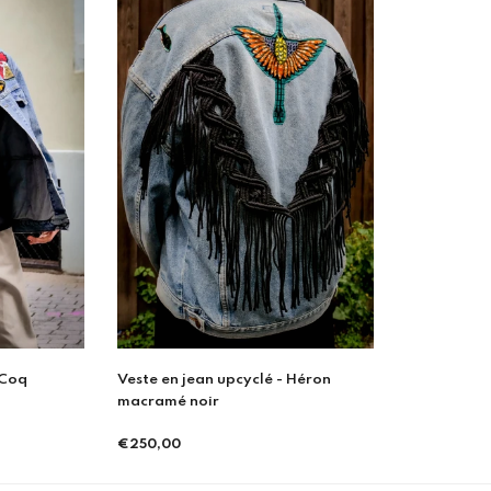
 Coq
Veste en jean upcyclé - Héron
macramé noir
€250,00
Prix
régulier