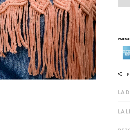
PAIEME
P
LA 
LA 