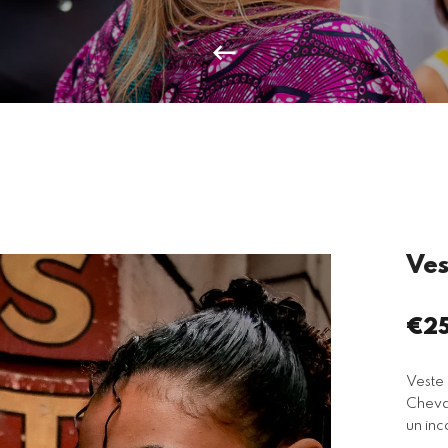
Ves
€25
Pri
rég
Veste 
Chevau
un inc