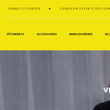
Passer
au
RANCE ET EUROPE
LIVRAISON OFFERTE DÈS 150€ EN FR
contenu
VÊTEMENTS
ACCESSOIRES
MAROQUINERIE
BL
V