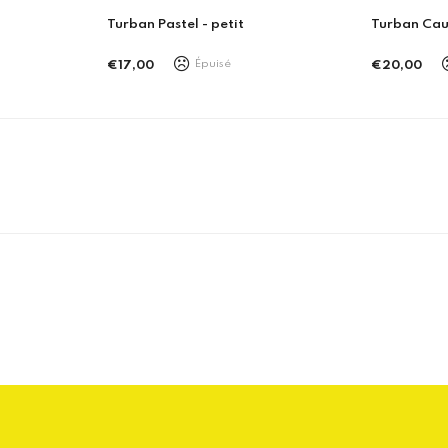
Turban Pastel - petit
Turban Caur
Épuisé
€17,00
€20,00
Prix
Prix
régulier
régulier