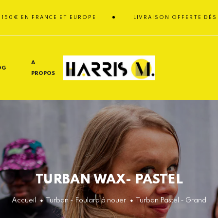
N FRANCE ET EUROPE
LIVRAISON OFFERTE DÈS 150€ EN
A
OG
PROPOS
TURBAN WAX- PASTEL
Accueil
Turban - Foulard à nouer
Turban Pastel - Grand