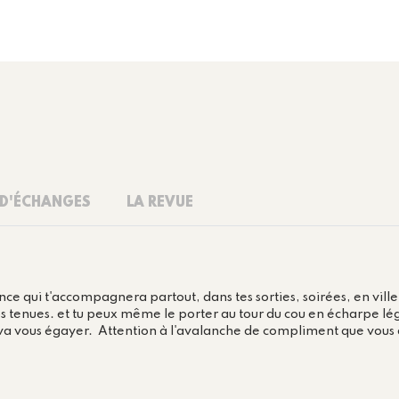
 D'ÉCHANGES
LA REVUE
nce qui t'accompagnera partout, dans tes sorties, soirées, en vill
 vos tenues. et tu peux même le porter au tour du cou en écharpe l
i va vous égayer. Attention à l'avalanche de compliment que vous 