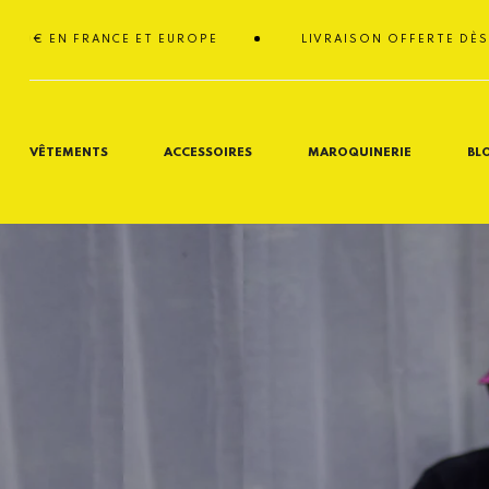
Passer
au
N FRANCE ET EUROPE
LIVRAISON OFFERTE DÈS 150€ E
contenu
VÊTEMENTS
ACCESSOIRES
MAROQUINERIE
BL