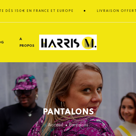
ÈS 150€ EN FRANCE ET EUROPE
LIVRAISON OFFERTE D
A
OG
PROPOS
PANTALONS
Accueil
Pantalons