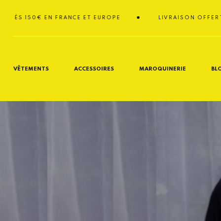
Passer
au
ÈS 150€ EN FRANCE ET EUROPE
LIVRAISON OFFERTE D
contenu
VÊTEMENTS
ACCESSOIRES
MAROQUINERIE
BL