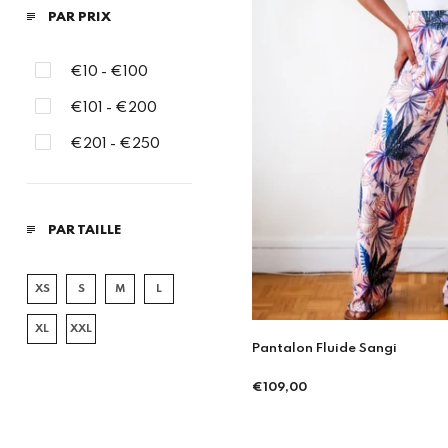
PAR PRIX
€10 - €100
€101 - €200
€201 - €250
PAR TAILLE
XS
S
M
L
XL
XXL
Pantalon Fluide Sangi
Prix
€109,00
régulier